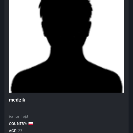
medzik
tomus flojd
COUNTRY
:
AGE
: 23