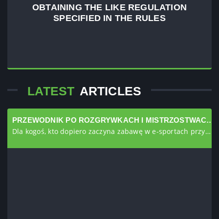
OBTAINING THE LIKE REGULATION
SPECIFIED IN THE RULES
4
LATEST
ARTICLES
PRZEWODNIK PO ROZGRYWKACH I MISTRZOSTWACH E-SPORTOWYCH NA ŚWIECIE NR 1
Dla kogoś, kto dopiero zaczyna zabawę w e-sportach przydatna b ędzie infromacja, że na portalu SMASH.GG znajdziesz wszystkie (?) infromacje o wszystkich (znowu ?) meczach e-sportowych na świecie.