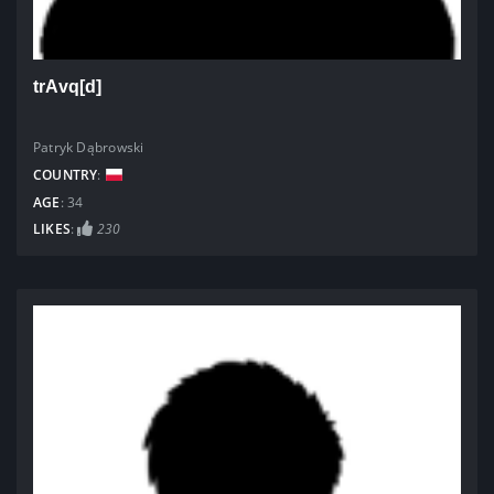
trAvq[d]
Patryk Dąbrowski
COUNTRY
:
AGE
: 34
LIKES
:
230